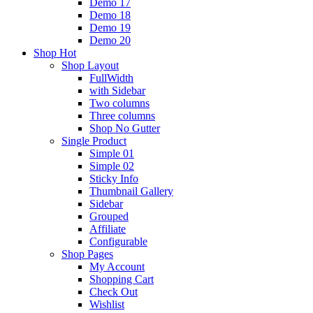
Demo 17
Demo 18
Demo 19
Demo 20
Shop
Hot
Shop Layout
FullWidth
with Sidebar
Two columns
Three columns
Shop No Gutter
Single Product
Simple 01
Simple 02
Sticky Info
Thumbnail Gallery
Sidebar
Grouped
Affiliate
Configurable
Shop Pages
My Account
Shopping Cart
Check Out
Wishlist