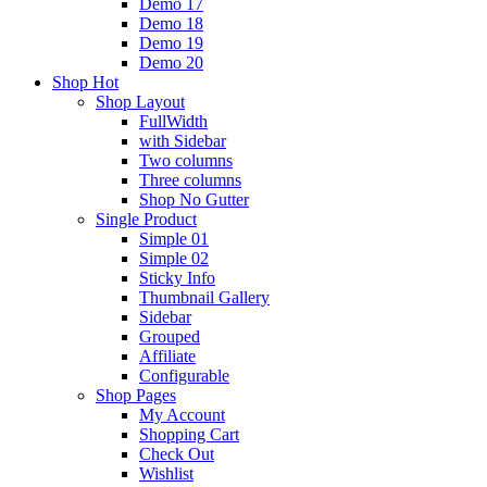
Demo 17
Demo 18
Demo 19
Demo 20
Shop
Hot
Shop Layout
FullWidth
with Sidebar
Two columns
Three columns
Shop No Gutter
Single Product
Simple 01
Simple 02
Sticky Info
Thumbnail Gallery
Sidebar
Grouped
Affiliate
Configurable
Shop Pages
My Account
Shopping Cart
Check Out
Wishlist