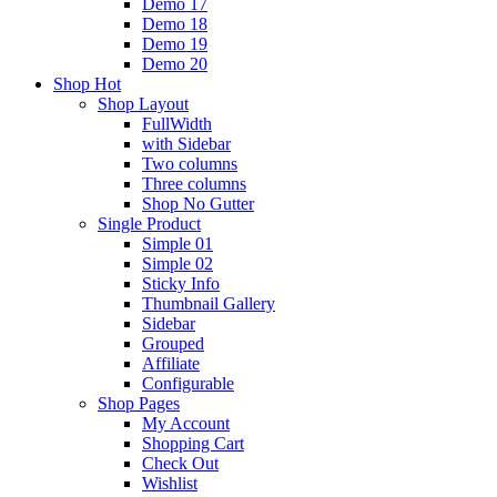
Demo 17
Demo 18
Demo 19
Demo 20
Shop
Hot
Shop Layout
FullWidth
with Sidebar
Two columns
Three columns
Shop No Gutter
Single Product
Simple 01
Simple 02
Sticky Info
Thumbnail Gallery
Sidebar
Grouped
Affiliate
Configurable
Shop Pages
My Account
Shopping Cart
Check Out
Wishlist